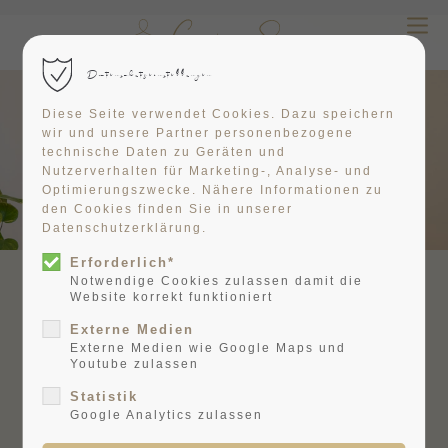
Der Eintrag "offcanvas-col1"
Datenschutzeinstellungen
existiert leider nicht.
Diese Seite verwendet Cookies. Dazu speichern
wir und unsere Partner personenbezogene
Der Eintrag "offcanvas-col2"
technische Daten zu Geräten und
Nutzerverhalten für Marketing-, Analyse- und
existiert leider nicht.
Optimierungszwecke. Nähere Informationen zu
den Cookies finden Sie in unserer
Datenschutzerklärung.
Der Eintrag "offcanvas-col3"
Erforderlich*
existiert leider nicht.
Notwendige Cookies zulassen damit die
Online Termin
Website korrekt funktioniert
Externe Medien
Externe Medien wie Google Maps und
Der Eintrag "offcanvas-col4"
Youtube zulassen
existiert leider nicht.
Vereinbarung
Statistik
Google Analytics zulassen